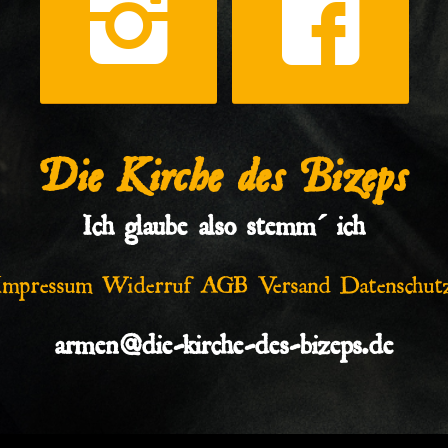
Die Kirche des Bizeps
Ich glaube also stemm´ ich
Impressum
Widerruf
AGB
Versand
Datenschut
armen@die-kirche-des-bizeps.de