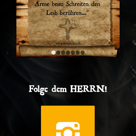
1
2
3
4
5
6
7
Folge dem HERRN!