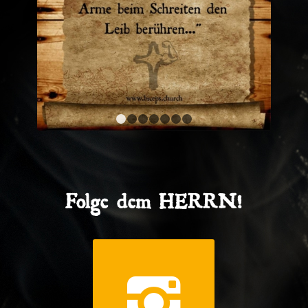
1
2
3
4
5
6
7
Folge dem HERRN!